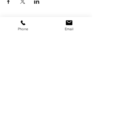
Phone
Email
CONTACT
Joseph and Marie de Maistre
The Priory 18220 Saint-Céols - FRANCE
domaine@josephdemaistre.com
TEL:
02 48 64 40 75 - 06 80 71
67 99
INFORMATION
Legal notices
General conditions of sale